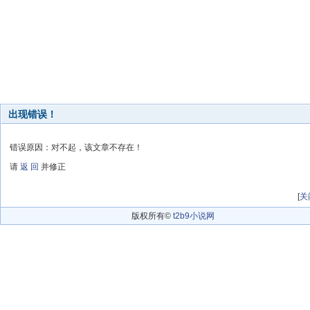
出现错误！
错误原因：对不起，该文章不存在！
请
返 回
并修正
[
关
版权所有©
t2b9小说网